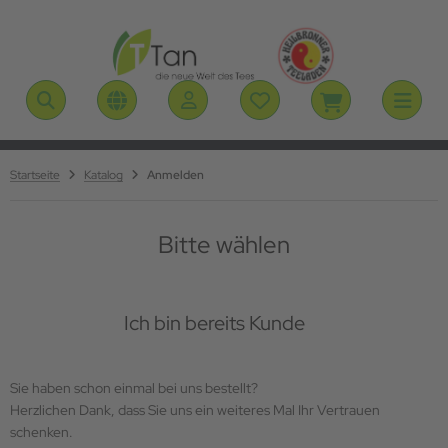
ALLES ANZEIGEN AUS SCHWARZER TEE
ALLES ANZEIGEN AUS OOLONG TEE
ALLES ANZEIGEN AUS GRÜNER TEE
ALLES ANZEIGEN AUS WEISSER TEE
ALLES ANZEIGEN AUS KRÄUTERTEE
sam aus Indien
assisch
ina
assisch
türlich
Startseite
Katalog
Anmelden
s Kenia
redelt
rschiedene
redelt
redelt
Bitte wählen
kkim aus Nord Indien
pan
ina
smintee
Ich bin bereits Kunde
rjeeling aus Indien
redelt
glische Mischungen
Sie haben schon einmal bei uns bestellt?
Herzlichen Dank, dass Sie uns ein weiteres Mal Ihr Vertrauen
tfriesentee
schenken.