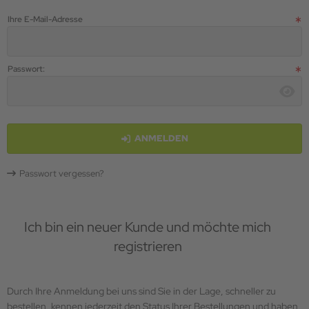
i Lanka
Ihre E-Mail-Adresse
redelt
Passwort:
ANMELDEN
Passwort vergessen?
Ich bin ein neuer Kunde und möchte mich
registrieren
Durch Ihre Anmeldung bei uns sind Sie in der Lage, schneller zu
bestellen, kennen jederzeit den Status Ihrer Bestellungen und haben