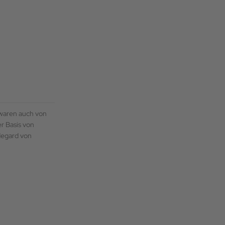
 waren auch von
r Basis von
degard von