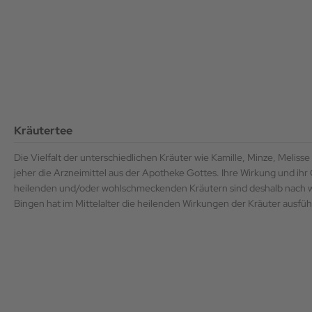
i Lanka
redelt
Kräutertee
Die Vielfalt der unterschiedlichen Kräuter wie Kamille, Minze, Melis
jeher die Arzneimittel aus der Apotheke Gottes. Ihre Wirkung und ih
heilenden und/oder wohlschmeckenden Kräutern sind deshalb nach wie
Bingen hat im Mittelalter die heilenden Wirkungen der Kräuter ausfüh