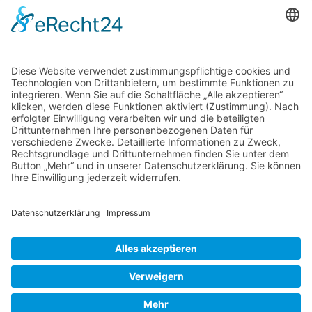
Datenschutz
Kontakt
Impressum
Zahlungsmethoden
Social Media
Alle Preise inkl. gesetzl. MwSt. zzgl.
Versandkosten
. Die durchgestrichenen Preise
entsprechen dem bisherigen Preis bei T-Tan GmbH . Heilbronner Teeladen.
T-Tan GmbH . Heilbronner Teeladen © 2026 | Template © 2009-2026 by modified
eCommerce Shopsoftware