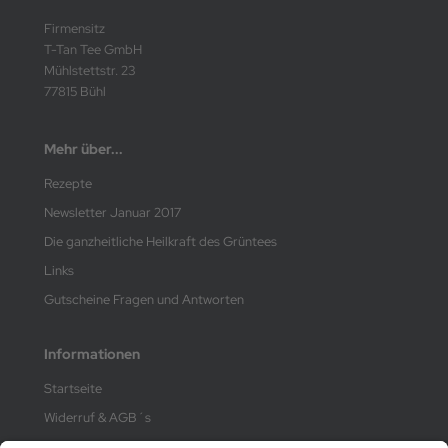
Firmensitz
T-Tan Tee GmbH
Mühlstettstr. 23
77815 Bühl
Mehr über...
Rezepte
Newsletter Januar 2017
Die ganzheitliche Heilkraft des Grüntees
Links
Gutscheine Fragen und Antworten
Informationen
Startseite
Widerruf & AGB´s
Liefer- und Versandkosten