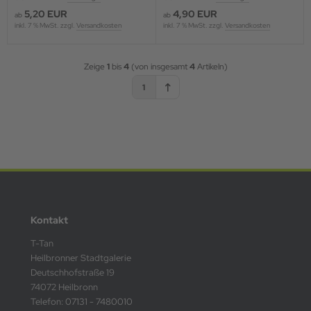
5,20 EUR
4,90 EUR
ab
ab
inkl. 7 % MwSt. zzgl.
Versandkosten
inkl. 7 % MwSt. zzgl.
Versandkosten
Zeige
1
bis
4
(von insgesamt
4
Artikeln)
1
Kontakt
T-Tan
Heilbronner Stadtgalerie
Deutschhofstraße 19
74072 Heilbronn
Telefon:
07131 - 7480010