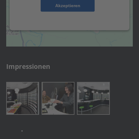
Akzeptieren
powered by
Usercentrics Consent Management
Platform
&
eRecht24
Impressionen