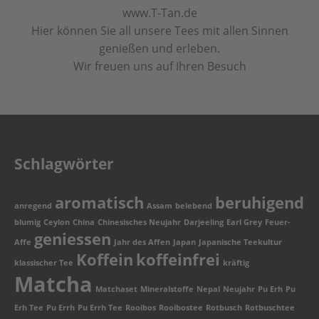
www.T-Tan.de
Hier können Sie all unsere Tees mit allen Sinnen
genießen und erleben.
Wir freuen uns auf Ihren Besuch
Schlagwörter
aromatisch
beruhigend
anregend
Assam
belebend
blumig
Ceylon
China
Chinesisches Neujahr
Darjeeling
Earl Grey
Feuer-
geniessen
Affe
Jahr des Affen
Japan
Japanische Teekultur
Koffein
koffeinfrei
klassischer Tee
kräftig
Matcha
Matchaset
Mineralstoffe
Nepal
Neujahr
Pu Erh
Pu
Erh Tee
Pu Errh
Pu Errh Tee
Rooibos
Rooibostee
Rotbusch
Rotbuschtee