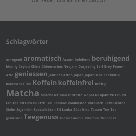
Wir freuen uns auf Ihren Besuch
Schlagwörter
aromatisch
beruhigend
anregend
Assam
belebend
blumig
Ceylon
China
Chinesisches Neujahr
Darjeeling
Earl Grey
Feuer-
geniessen
Affe
Jahr des Affen
Japan
Japanische Teekultur
Koffein
koffeinfrei
klassischer Tee
kräftig
Matcha
Matchaset
Mineralstoffe
Nepal
Neujahr
Pu Erh
Pu
Erh Tee
Pu Errh
Pu Errh Tee
Rooibos
Rooibostee
Rotbusch
Rotbuschtee
Siebe
Sojamilch
Spezialitäten
Sri Lanka
Südafrika
Tassen
Tee
Tee
Teegenuss
geniessen
Teezeremonie
Vitamine
Wellness