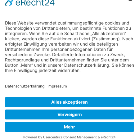
Seiten
T-Tan „Die neue Welt des Tees“
Kontakt
Filialen
Teeseminare
Datenschutz
Impressum
© 2026 T-Tan Teefachgeschäft in Heilbronn