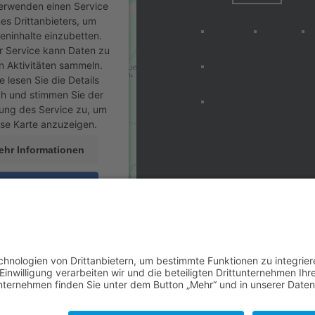
erwenden einen Service
nes Drittanbieters, um
eninhalte einzubetten.
r Service kann Daten zu
n Aktivitäten sammeln.
te lesen Sie die Details
h und stimmen Sie der
ung des Service zu, um
ese Karte anzuzeigen.
ehr Informationen
Akzeptieren
ered by
Usercentrics
nsent Management
latform
&
eRecht24