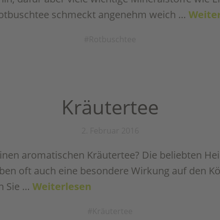
otbuschtee schmeckt angenehm weich …
Weite
Rotbuschtee
Kräutertee
2. Februar 2016
einen aromatischen Kräutertee? Die beliebten H
en oft auch eine besondere Wirkung auf den Kör
n Sie …
Weiterlesen
Kräutertee