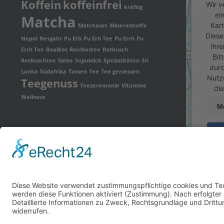
Koffein
koffeinfrei
Wir v
kräftig
ei
Matcha
Kart
Matchaset
Mineralstoffe
Diese
Nepal
Neujahr
Pu Erh
Pu Erh Tee
Pu Errh
Pu
Ihre
Errh Tee
Rooibos
Rooibostee
Rotbusch
Bit
Rotbuschtee
Siebe
Sojamilch
Spezialitäten
Sri
durc
Lanka
Südafrika
Tassen
Tee
Tee geniessen
Nutz
Teegenuss
Teezeremonie
Vitamine
di
Wellness
M
pow
Co
P