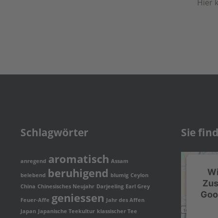
Hier 
Schlagwörter
Sie fin
aromatisch
anregend
Assam
beruhigend
Wi
belebend
blumig
Ceylon
Zus
China
Chinesisches Neujahr
Darjeeling
Earl Grey
Goo
geniessen
Feuer-Affe
Jahr des Affen
Japan
Japanische Teekultur
klassischer Tee