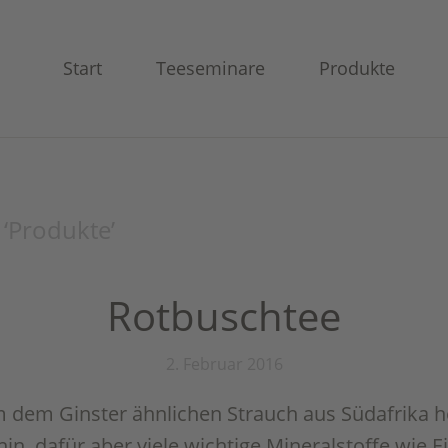
Start
Teeseminare
Produkte
‘
Produkte
’
Rotbuschtee
2. Februar 2016
dem Ginster ähnlichen Strauch aus Südafrika her
n, dafür aber viele wichtige Mineralstoffe wie Ei