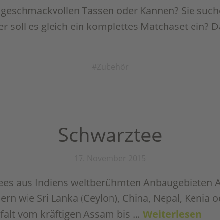
h geschmackvollen Tassen oder Kannen? Sie suc
r soll es gleich ein komplettes Matchaset ein? Da
Zubehör
Schwarztee
17. November 2015
tees aus Indiens weltberühmten Anbaugebieten 
rn wie Sri Lanka (Ceylon), China, Nepal, Kenia o
falt vom kräftigen Assam bis …
Weiterlesen